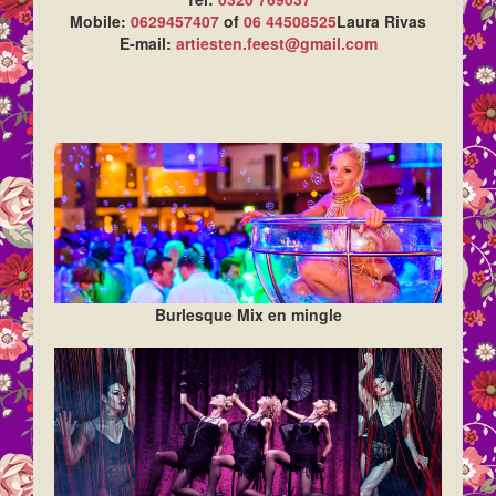
Mobile:
0629457407
of
06 44508525
Laura Rivas
E-mail:
artiesten.feest@gmail.com
Burlesque Mix en mingle