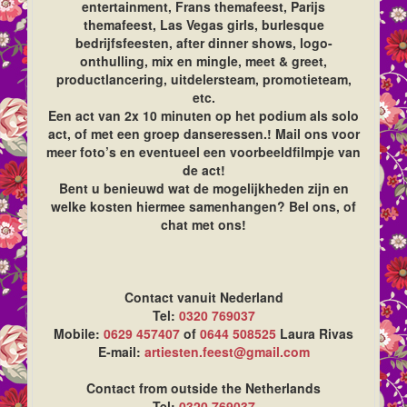
entertainment, Frans themafeest, Parijs
themafeest, Las Vegas girls, burlesque
bedrijfsfeesten, after dinner shows, logo-
onthulling, mix en mingle, meet & greet,
productlancering, uitdelersteam, promotieteam,
etc.
Een act van 2x 10 minuten op het podium als solo
act, of met een groep danseressen.! Mail ons voor
meer foto’s en eventueel een voorbeeldfilmpje van
de act!
Bent u benieuwd wat de mogelijkheden zijn en
welke kosten hiermee samenhangen? Bel ons, of
chat met ons!
Contact vanuit Nederland
Tel:
0320 769037
Mobile:
0629 457407
of
0644 508525
Laura Rivas
E-mail:
artiesten.feest@gmail.com
Contact from outside the Netherlands
Tel:
0320 769037