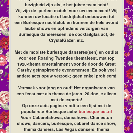
bezigheid zijn als je het juiste team hebt!
Wij zijn de ‘perfect match’ voor uw evenement! Wij
kunnen uw locatie of bedrijfshal ombouwen tot
een Burlesque nachtclub en kunnen de hele avond
leuke shows en optredens verzorgen van
Burlesque danseressen, de cocktailglas act, de
CrystalGazer, etc.
Met de mooiste burlesque danseres(sen) en outfits
voor een Roaring Twenties themafeest, met top
1920-thema entertainment voor de door de Great
Gatsby geïnspireerde evenementen! En ook veel
andere acts opuw verzoek; geen enkel probleem!
Vermaak voor jong en oud! Het organiseren van
een feest met als thema de jaren ’20 doe je alleen
met de experts!
Op onze acts pagina vindt u een lijst met de
populairste Burlesque acts:
burlesque-act.nl
Voor: Cabaretshows, dansshows, Charleston
shows, dancers, burlesque, cabaret dance show,
thema dansers, Las Vegas dansers, thema