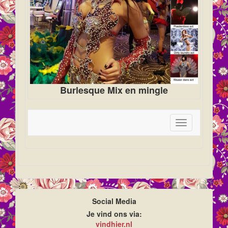
Burlesque Mix en mingle
Toggle
navigation
Social Media
Je vind ons via:
vindhier.nl