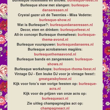
Burlesque hostesses en shows:
burlesque-feest.nl
Burlesque show met slangen:
burlesque-
danseressen.nl
Crystal gazer uit de Twenties - Miss Vedette:
burlesque-show.nl
Wat is Burlesque?:
burlesquedanseressen.nl
Decor, eten en drinken:
burlesquefeest.nl
All-in concept Burlesque themafeest:
burlesque-
thema-avond.nl
Burlesque vuurspuwer:
burlesquedanseres.nl
Burlesque acrobatenen magiërs:
burlesquethemaavond.nl
Burlesque bands en zangeressen:
burlesque-
shows.nl
Burlesque workshops:
burlesque-thema-feest.nl
Vintage DJ - Een leuke DJ voor je vintage feest!:
greatgatsbyfeest.nl
Kijk voor foto’s van vorige feesten op:
burlesque-
acts.nl
Kijk voor de prijzen van onze acts op:
burlesqueact.nl
Zie uitleg champagneglas act op:
champagneact.nl